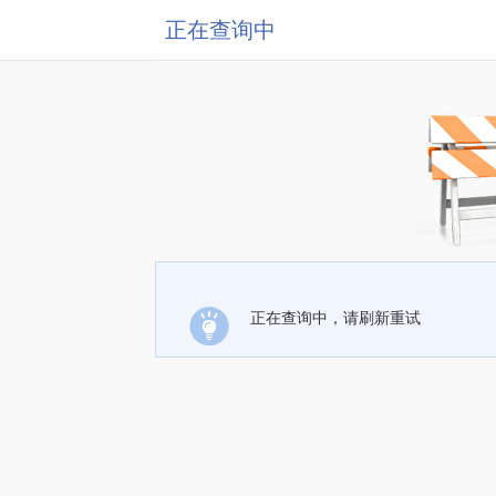
正在查询中
正在查询中，请刷新重试