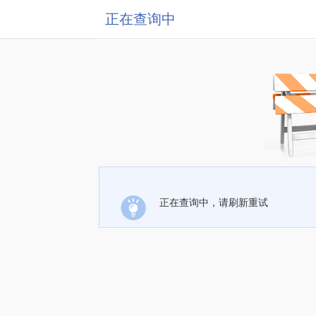
正在查询中
正在查询中，请刷新重试