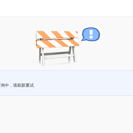
查询中，请刷新重试