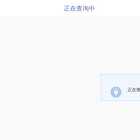
正在查询中
正在