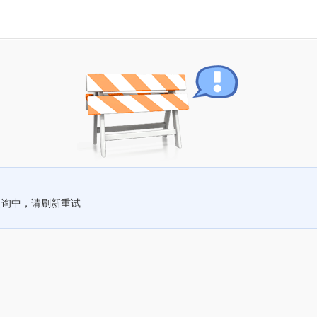
查询中，请刷新重试