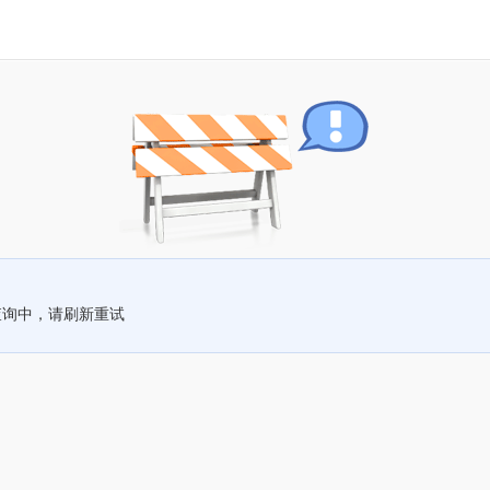
查询中，请刷新重试